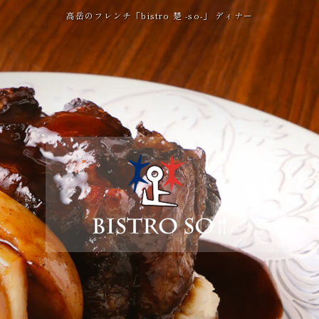
高岳のフレンチ「bistro 楚 -so-」 ディナー