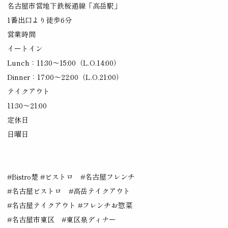
名古屋市営地下鉄桜通線「高岳駅」
1番出口より徒歩6分
営業時間
イートイン
Lunch：11:30～15:00（L.O.14:00）
Dinner：17:00～22:00（L.O.21:00）
テイクアウト
11:30～21:00
定休日
日曜日
#Bistro楚 #ビストロ #名古屋フレンチ
#名古屋ビストロ #高岳テイクアウト
#名古屋テイクアウト #フレンチお惣菜
#名古屋市東区 #東区泉ディナー