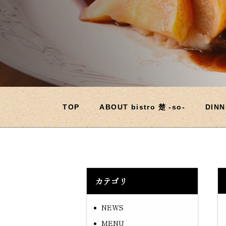
TOP
ABOUT bistro 楚 -so-
DIN
カテゴリ
NEWS
MENU